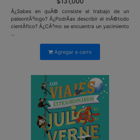
$131,000
Â¿Sabes en quÃ© consiste el trabajo de un
paleontÃ³logo? Â¿PodrÃ­as describir el mÃ©todo
cientÃ­fico? Â¿CÃ³mo se encuentra un yacimiento
...
Agregar a carro