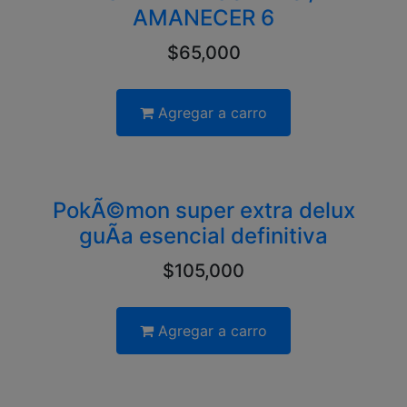
AMANECER 6
$65,000
Agregar a carro
PokÃ©mon super extra delux
guÃ­a esencial definitiva
$105,000
Agregar a carro