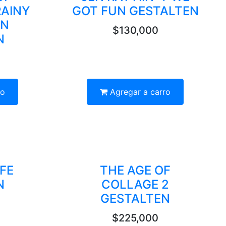
RAINY
GOT FUN GESTALTEN
GN
$130,000
N
ro
Agregar a carro
IFE
THE AGE OF
N
COLLAGE 2
GESTALTEN
$225,000