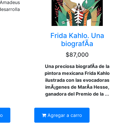
 Amadeus
esarrolla
Frida Kahlo. Una
biografÃ­a
$87,000
Una preciosa biografÃ­a de la
pintora mexicana Frida Kahlo
ilustrada con las evocadoras
imÃ¡genes de MarÃ­a Hesse,
ganadora del Premio de la ...
ro
Agregar a carro