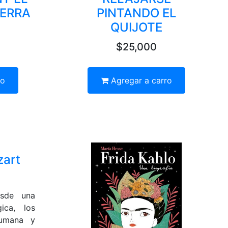
UERRA
PINTANDO EL
QUIJOTE
$25,000
ro
Agregar a carro
zart
esde una
ica, los
umana y