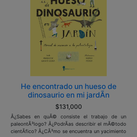
He encontrado un hueso de
dinosaurio en mi jardÃ­n
$131,000
Â¿Sabes en quÃ© consiste el trabajo de un
paleontÃ³logo? Â¿PodrÃ­as describir el mÃ©todo
cientÃ­fico? Â¿CÃ³mo se encuentra un yacimiento