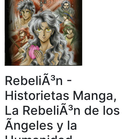
RebeliÃ³n -
Historietas Manga,
La RebeliÃ³n de los
Ãngeles y la