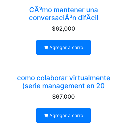
CÃ³mo mantener una
conversaciÃ³n difÃ­cil
$62,000
Agregar a carro
como colaborar virtualmente
(serie management en 20
$67,000
Agregar a carro