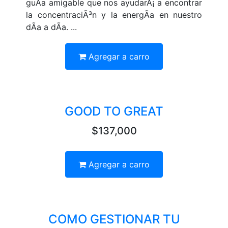
guÃ­a amigable que nos ayudarÃ¡ a encontrar
la concentraciÃ³n y la energÃ­a en nuestro
dÃ­a a dÃ­a. ...
Agregar a carro
GOOD TO GREAT
$137,000
Agregar a carro
COMO GESTIONAR TU