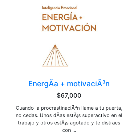
EnergÃ­a + motivaciÃ³n
$67,000
Cuando la procrastinaciÃ³n llame a tu puerta,
no cedas. Unos dÃ­as estÃ¡s superactivo en el
trabajo y otros estÃ¡s agotado y te distraes
con ...